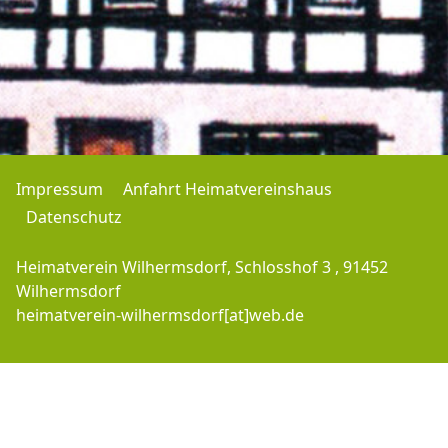
Impressum
Anfahrt Heimatvereinshaus
Datenschutz
Heimatverein Wilhermsdorf, Schlosshof 3 , 91452
Wilhermsdorf
heimatverein-wilhermsdorf[at]web.de
Copyright © 2016-2026 Heimatverein-Wilhermsdorf.de - J.M. - All Rights