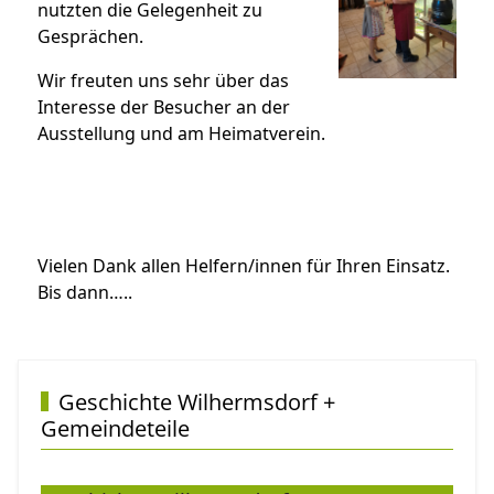
nutzten die Gelegenheit zu
Gesprächen.
Wir freuten uns sehr über das
Interesse der Besucher an der
Ausstellung und am Heimatverein.
Vielen Dank allen Helfern/innen für Ihren Einsatz.
Bis dann…..
Vorheriger Beitrag: Weihnachtsmarkt Wilhermsdorf am So
Nächster Beitra
Zurück
Weiter
Geschichte Wilhermsdorf +
Gemeindeteile