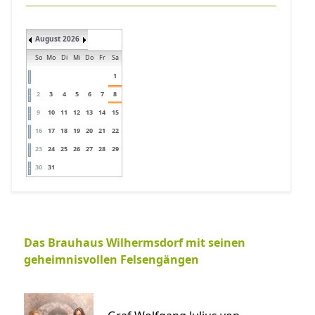
August 2026
So
Mo
Di
Mi
Do
Fr
Sa
1
2
3
4
5
6
7
8
9
10
11
12
13
14
15
16
17
18
19
20
21
22
23
24
25
26
27
28
29
30
31
Das Brauhaus Wilhermsdorf mit seinen
geheimnisvollen Felsengängen