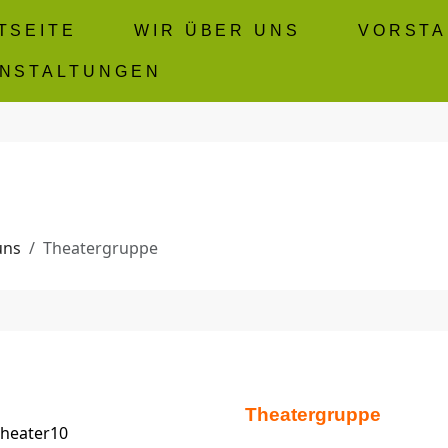
TSEITE
WIR ÜBER UNS
VORST
NSTALTUNGEN
uns
Theatergruppe
Theatergruppe