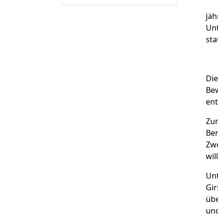
jä
Un
sta
Di
Be
ent
Zum
Ben
Zw
wi
Un
Gir
übe
und