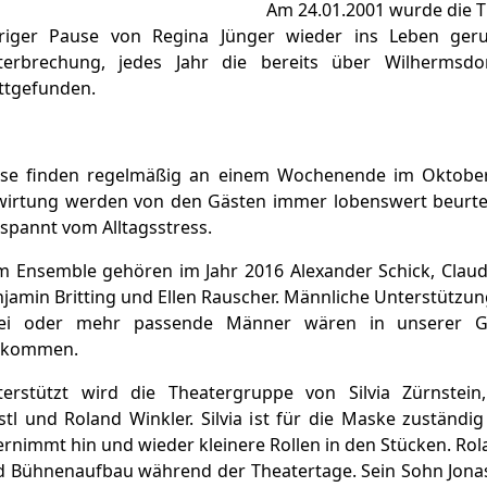
Am 24.01.2001 wurde die 
hriger Pause von Regina Jünger wieder ins Leben geru
terbrechung, jedes Jahr die bereits über Wilhermsd
ttgefunden.
ese finden regelmäßig an einem Wochenende im Oktober 
wirtung werden von den Gästen immer lobenswert beurtei
spannt vom Alltagsstress.
 Ensemble gehören im Jahr 2016 Alexander Schick, Claudi
jamin Britting und Ellen Rauscher. Männliche Unterstützu
ei oder mehr passende Männer wären in unserer G
llkommen.
terstützt wird die Theatergruppe von Silvia Zürnstein
stl und Roland Winkler. Silvia ist für die Maske zuständi
rnimmt hin und wieder kleinere Rollen in den Stücken. Rol
 Bühnenaufbau während der Theatertage. Sein Sohn Jonas s