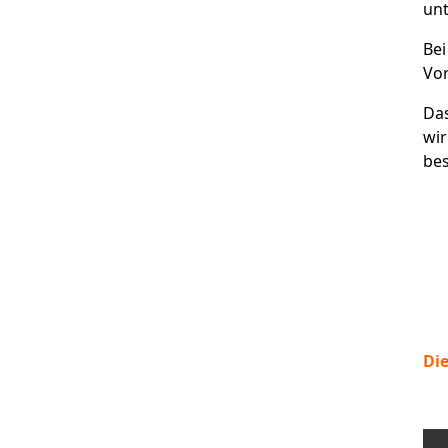
unt
Be
Vor
Da
wi
bes
Die