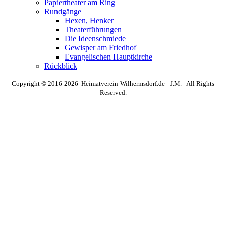
Papiertheater am Ring
Rundgänge
Hexen, Henker
Theaterführungen
Die Ideenschmiede
Gewisper am Friedhof
Evangelischen Hauptkirche
Rückblick
Copyright © 2016-2026 Heimatverein-Wilhermsdorf.de - J.M. - All Rights
Reserved.