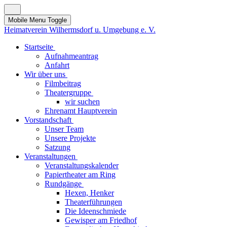
Mobile Menu Toggle
Heimatverein Wilhermsdorf u. Umgebung e. V.
Startseite
Aufnahmeantrag
Anfahrt
Wir über uns
Filmbeitrag
Theatergruppe
wir suchen
Ehrenamt Hauptverein
Vorstandschaft
Unser Team
Unsere Projekte
Satzung
Veranstaltungen
Veranstaltungskalender
Papiertheater am Ring
Rundgänge
Hexen, Henker
Theaterführungen
Die Ideenschmiede
Gewisper am Friedhof