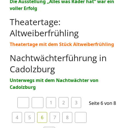
Die Ausstellung „Alles was Räder hat“ war ein
voller Erfolg
Theatertage:
Altweiberfrühling
Theatertage mit dem Stück Altweiberfrühling
Nachtwächterführung in
Cadolzburg
Unterwegs mit dem Nachtwächter von
Cadolzburg
1
2
3
Seite 6 von 8
4
5
6
7
8