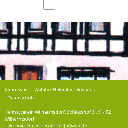
Impressum
Anfahrt Heimatvereinshaus
Datenschutz
Heimatverein Wilhermsdorf, Schlosshof 3 , 91452
Wilhermsdorf
heimatverein-wilhermsdorf[at]web.de