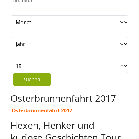
Filter
Monat
Jahr
Anzeige #
suchen
Osterbrunnenfahrt 2017
Osterbrunnenfahrt 2017
Hexen, Henker und
kuriose Geschichten Tour