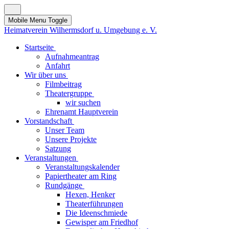
Mobile Menu Toggle
Heimatverein Wilhermsdorf u. Umgebung e. V.
Startseite
Aufnahmeantrag
Anfahrt
Wir über uns
Filmbeitrag
Theatergruppe
wir suchen
Ehrenamt Hauptverein
Vorstandschaft
Unser Team
Unsere Projekte
Satzung
Veranstaltungen
Veranstaltungskalender
Papiertheater am Ring
Rundgänge
Hexen, Henker
Theaterführungen
Die Ideenschmiede
Gewisper am Friedhof