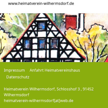
www.heimatverein-wilhermsdorf.de
Impressum
Anfahrt Heimatvereinshaus
Datenschutz
Heimatverein Wilhermsdorf, Schlosshof 3 , 91452
Wilhermsdorf
heimatverein-wilhermsdorf[at]web.de