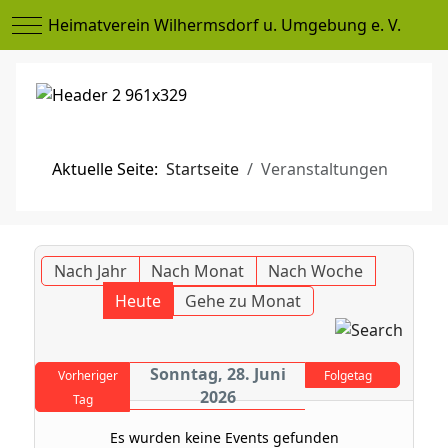
Mobile Menu Toggle
Heimatverein Wilhermsdorf u. Umgebung e. V.
Aktuelle Seite:
Startseite
Veranstaltungen
Nach Jahr
Nach Monat
Nach Woche
Heute
Gehe zu Monat
Sonntag, 28. Juni
Vorheriger
Folgetag
2026
Tag
Es wurden keine Events gefunden