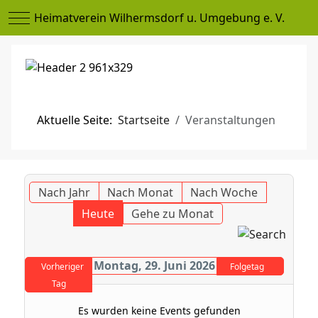
Mobile Menu Toggle
Heimatverein Wilhermsdorf u. Umgebung e. V.
Aktuelle Seite:
Startseite
Veranstaltungen
Nach Jahr
Nach Monat
Nach Woche
Heute
Gehe zu Monat
Montag, 29. Juni 2026
Vorheriger
Folgetag
Tag
Es wurden keine Events gefunden