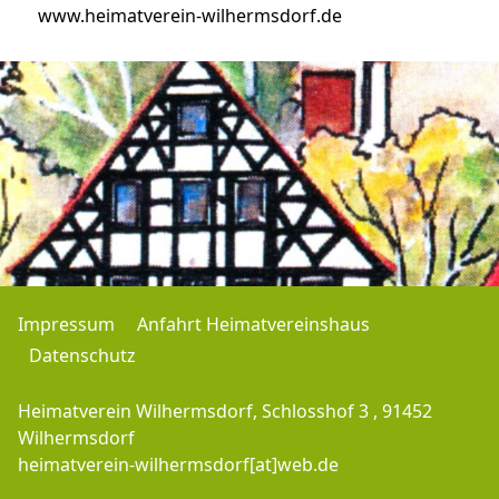
www.heimatverein-wilhermsdorf.de
Impressum
Anfahrt Heimatvereinshaus
Datenschutz
Heimatverein Wilhermsdorf, Schlosshof 3 , 91452
Wilhermsdorf
heimatverein-wilhermsdorf[at]web.de