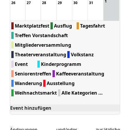
1
26
27
28
29
30
31
Marktplatzfest
Ausflug
Tagesfahrt
Treffen Vorstandschaft
Mitgliederversammlung
Theaterveranstaltung
Volkstanz
Event
Kinderprogramm
Seniorentreffen
Kaffeeveranstaltung
Wanderung
Ausstellung
Weihnachtsmarkt
Alle Kategorien ...
Event hinzufügen
Änderungen und/oder zusätzliche