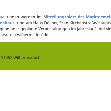
nstaltungen werden im
Mitteilungsblatt der Marktgeme
inshaus
und am Haus Döllner, Ecke Kirchenstraße/Hauptst
ngene oder geplante Veranstaltungen im Jahreslauf und viel
atverein-wilhermsdorf.de
Datenschutz
, 91452 Wilhermsdorf