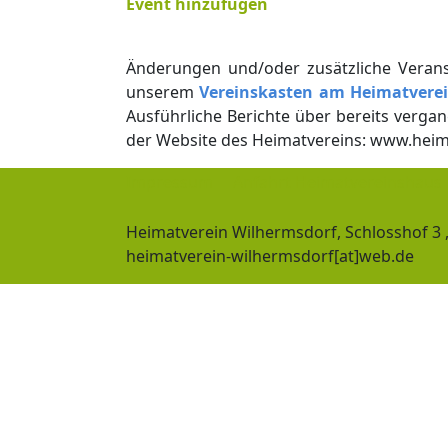
Event hinzufügen
Änderungen und/oder zusätzliche Vera
unserem
Vereinskasten am Heimatvere
Ausführliche Berichte über bereits verga
der Website des Heimatvereins: www.heim
Impressum
Anfahrt Heimatvereinshaus
Heimatverein Wilhermsdorf, Schlosshof 3 
heimatverein-wilhermsdorf[at]web.de