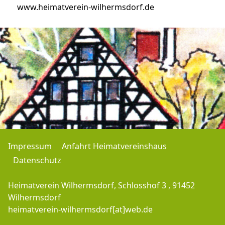
www.heimatverein-wilhermsdorf.de
Impressum
Anfahrt Heimatvereinshaus
Datenschutz
Heimatverein Wilhermsdorf, Schlosshof 3 , 91452
Wilhermsdorf
heimatverein-wilhermsdorf[at]web.de