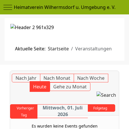
Mobile Menu Toggle
Heimatverein Wilhermsdorf u. Umgebung e. V.
Aktuelle Seite:
Startseite
Veranstaltungen
Nach Jahr
Nach Monat
Nach Woche
Heute
Gehe zu Monat
Mittwoch, 01. Juli
Vorheriger
Folgetag
2026
Tag
Es wurden keine Events gefunden