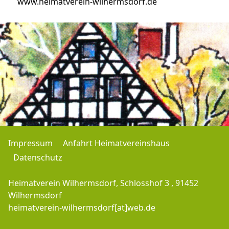
www.heimatverein-wilhermsdorf.de
Impressum
Anfahrt Heimatvereinshaus
Datenschutz
Heimatverein Wilhermsdorf, Schlosshof 3 , 91452
Wilhermsdorf
heimatverein-wilhermsdorf[at]web.de